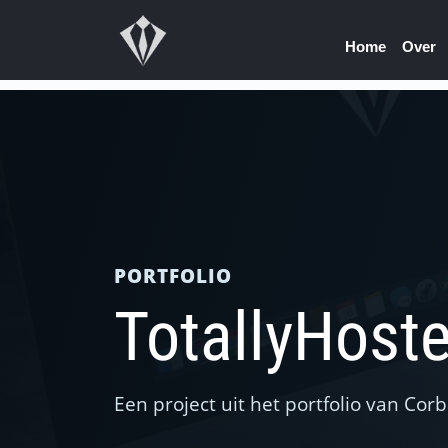
Home
Over
PORTFOLIO
TotallyHost
Een project uit het portfolio van C