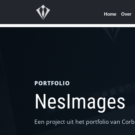
Home
Over
PORTFOLIO
NesImages
Een project uit het portfolio van C